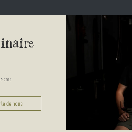
inaire
me 2012
rle de nous